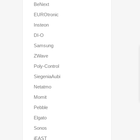
BeNext
EUROtronic
Insteon
DI-O
Samsung
ZWave
Poly-Control
SiegeniaAubi
Netatmo
Momit
Pebble
Elgato
Sonos
iEAST