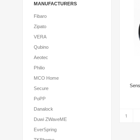
MANUFACTURERS
Fibaro
Zipato
VERA
Qubino
Aeotec
Philio
MCO Home
Sens
Secure
PoPP
Danalock
Duwi ZWaveME
EverSpring
TKBhome