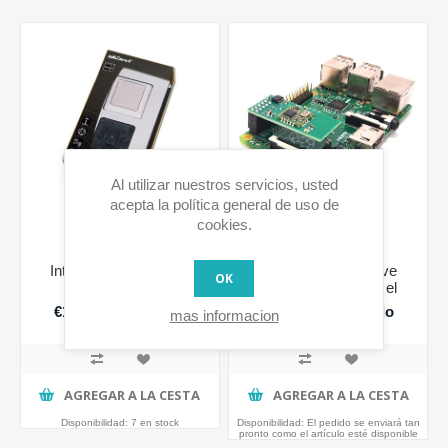
Al utilizar nuestros servicios, usted
acepta la política general de uso de
cookies.
Interruptor on/off para
RaZberry2 – Z-Wave
OK
serie Everlux
Plus interface para el
Raspberry PI
€19,90 IVA incluido
€60,27 IVA incluido
mas informacion
€74,39 IVA incluido
AGREGAR A LA CESTA
AGREGAR A LA CESTA
Disponibilidad:
7 en stock
Disponibilidad:
El pedido se enviará tan
pronto como el artículo esté disponible