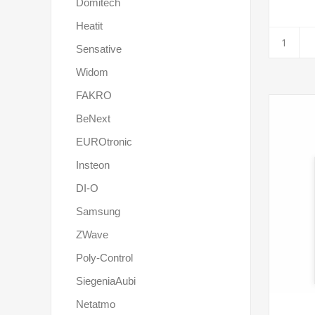
Domitech
Heatit
Sensative
Widom
FAKRO
BeNext
EUROtronic
Insteon
DI-O
Samsung
ZWave
Poly-Control
SiegeniaAubi
Netatmo