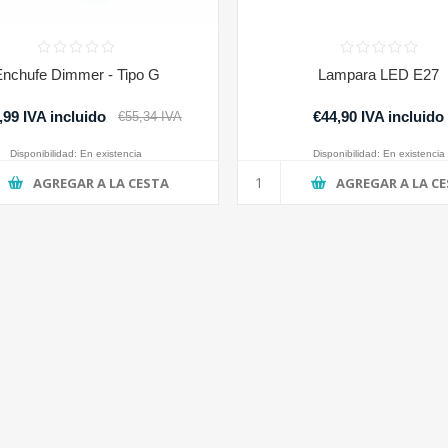
Enchufe Dimmer - Tipo G
Lampara LED E27
,99 IVA incluido
€44,90 IVA incluido
€55,34 IVA
incluido
Disponibilidad:
En existencia
Disponibilidad:
En existencia
AGREGAR A LA CESTA
AGREGAR A LA C