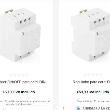
ador ON/OFF para carril DIN
Regulador para carril 
€59,99 IVA incluido
€59,99 IVA incluido
dad:
El pedido se enviará tan pronto como el
Disponibilidad:
En existencia
artículo esté disponible
AGREGAR A LA C