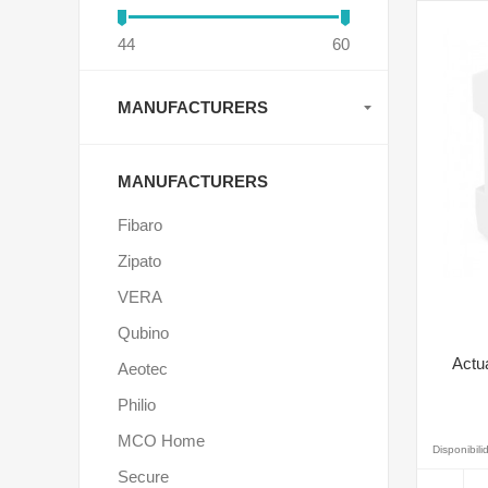
44
60
MANUFACTURERS
MANUFACTURERS
Fibaro
Zipato
VERA
Qubino
Actu
Aeotec
Philio
MCO Home
Disponibili
Secure