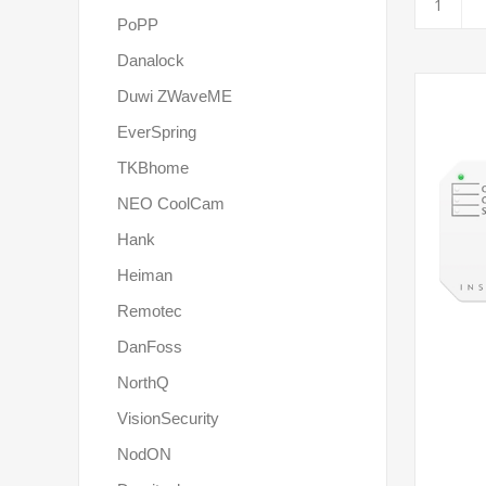
PoPP
Danalock
Duwi ZWaveME
EverSpring
TKBhome
NEO CoolCam
Hank
Heiman
Remotec
DanFoss
NorthQ
VisionSecurity
NodON