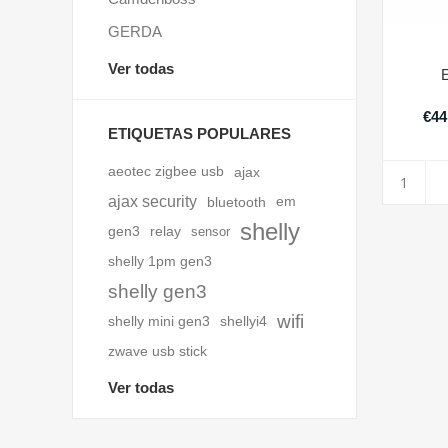
GERDA
Ver todas
€44
ETIQUETAS POPULARES
aeotec zigbee usb
ajax
ajax security
bluetooth
em
shelly
gen3
relay
sensor
shelly 1pm gen3
shelly gen3
wifi
shelly mini gen3
shellyi4
zwave usb stick
Ver todas