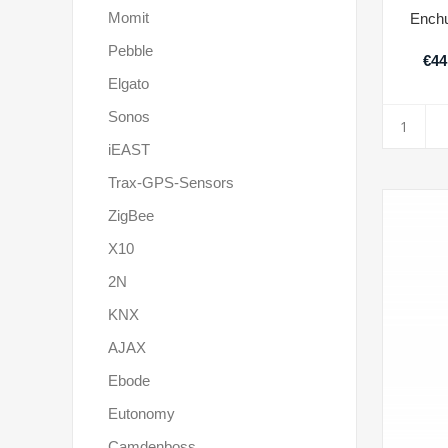
Momit
Enchu
Pebble
€44
Elgato
Sonos
iEAST
Trax-GPS-Sensors
ZigBee
X10
2N
KNX
AJAX
Ebode
Eutonomy
Camdenboss