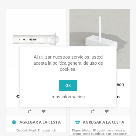
Al utilizar nuestros servicios, usted
acepta la política general de uso de
cookies.
Sensor oculto de
Sensor de fugas Insteon
OK
puerta/ventana
mas informacion
€39,99 IVA incluido
€43,12 IVA incluido
AGREGAR A LA CESTA
AGREGAR A LA CESTA
Disponibilidad:
En existencia
Disponibilidad:
El pedido se enviará tan
pronto como el artículo esté disponible