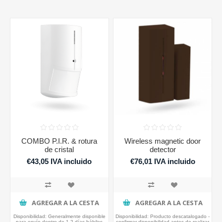
COMBO P.I.R. & rotura
Wireless magnetic door
de cristal
detector
€43,05 IVA incluido
€76,01 IVA incluido
AGREGAR A LA CESTA
AGREGAR A LA CESTA
Disponibilidad:
Generalmente disponible
Disponibilidad:
Producto descatalogado -
para envío dentro de 1-2 días hábiles
confirmar disponibilidad antes de realizar