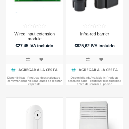
Wired input extension
Infra-red barrier
module
€27,45 IVA incluido
€925,62 IVA incluido
AGREGAR A LA CESTA
AGREGAR A LA CESTA
Disponibilidad:
Producto descatalogado -
Disponibilidad:
Available in Producto
confirmar disponibilidad antes de realizar
descatalogado - confirmar disponibilidad
el pedido
antes de realizar el pedido