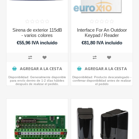
Sirena de exterior 115dB
Interface For An Outdoor
- varios colores
Keypad / Reader
€55,96 IVA incluido
€81,80 IVA incluido
AGREGAR A LA CESTA
AGREGAR A LA CESTA
Disponibilidad:
Generalmente disponible
Disponibilidad:
Producto descatalogado -
para envío dentro de 1-2 días hábiles
confirmar disponibilidad antes de realizar
después de realizar el pedido.
el pedido