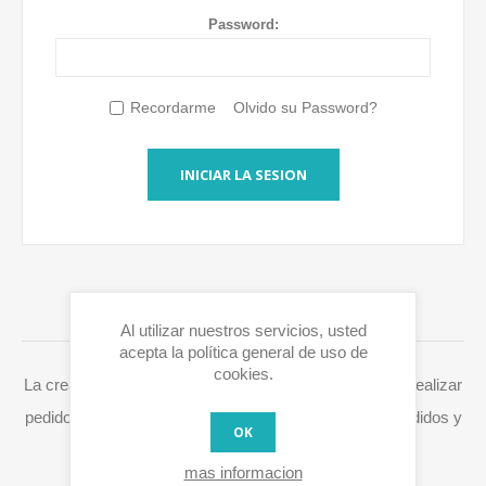
Password:
Recordarme
Olvido su Password?
INICIAR LA SESION
INICIAR SESIÓN / REGISTRARSE
Al utilizar nuestros servicios, usted
acepta la política general de uso de
cookies.
La creación de una cuenta en Eurox10.com le permite realizar
pedidos más rápidamente, acceder a su historial de pedidos y
OK
procesar fácilmente RMAs y otras acciones.
mas informacion