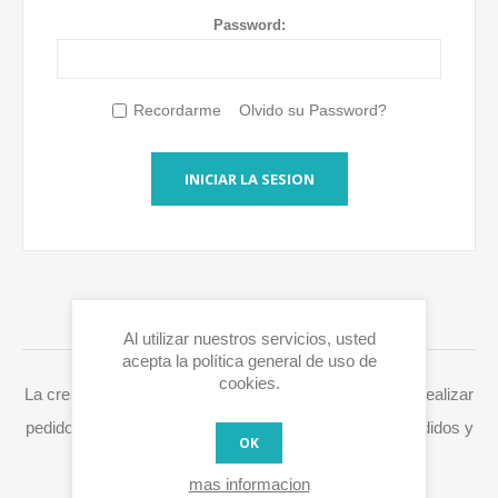
Password:
Recordarme
Olvido su Password?
INICIAR LA SESION
INICIAR SESIÓN / REGISTRARSE
Al utilizar nuestros servicios, usted
acepta la política general de uso de
cookies.
La creación de una cuenta en Eurox10.com le permite realizar
pedidos más rápidamente, acceder a su historial de pedidos y
OK
procesar fácilmente RMAs y otras acciones.
mas informacion