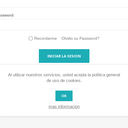
ssword:
Recordarme
Olvido su Password?
INICIAR LA SESION
Al utilizar nuestros servicios, usted acepta la política general
de uso de cookies.
OK
mas informacion
lizar pedidos más rápidamente, acceder a su historial de pedidos y 