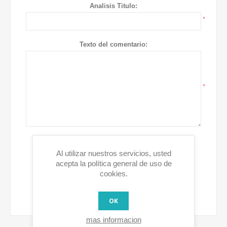
Analisis Titulo:
*
Texto del comentario:
*
Clasificacion:
Malo
Excelente
Al utilizar nuestros servicios, usted
acepta la política general de uso de
cookies.
ENVIAR OPINION
OK
mas informacion