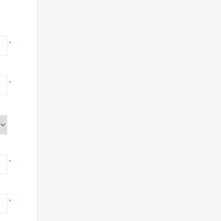
*
*
*
*