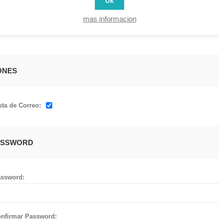
OK
is:
mas informacion
ONES
sta de Correo:
ASSWORD
ssword:
nfirmar Password: