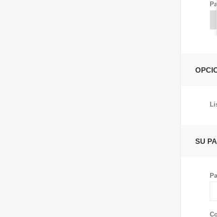
Pa
OPCI
Li
SU P
Pa
Co