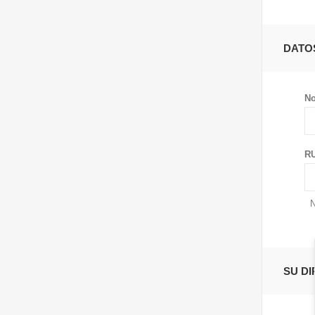
DATO
No
RU
N
SU D