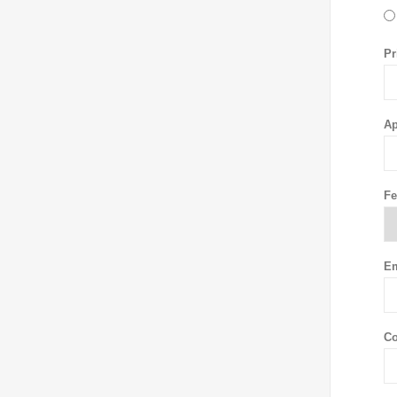
Pr
Ap
Fe
Em
Co