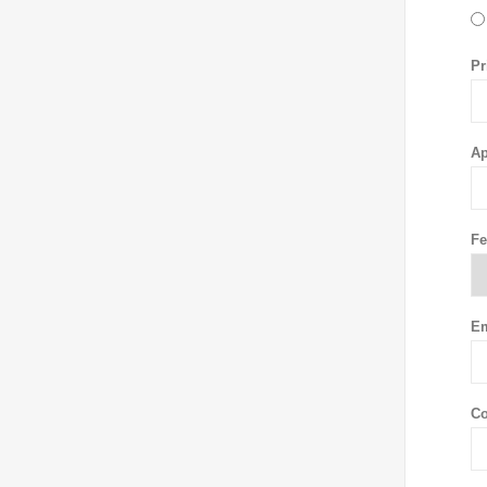
Pr
Ap
Fe
Em
Co