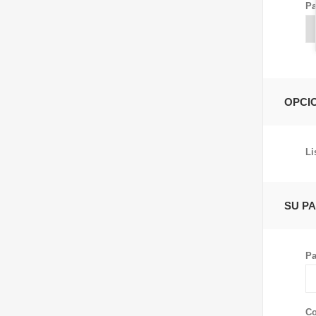
Pa
OPCI
Li
SU P
Pa
Co