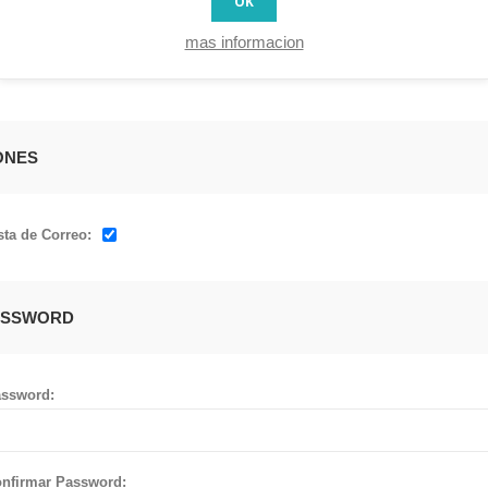
OK
is:
mas informacion
ONES
sta de Correo:
ASSWORD
ssword:
nfirmar Password: