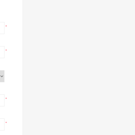
*
*
*
*