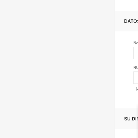
DATO
No
RU
N
SU D