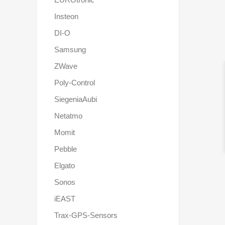
Insteon
DI-O
Samsung
ZWave
Poly-Control
SiegeniaAubi
Netatmo
Momit
Pebble
Elgato
Sonos
iEAST
Trax-GPS-Sensors