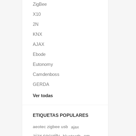
ZigBee
X10
2N
KNX
AJAX
Ebode
Eutonomy
Camdenboss
GERDA
Ver todas
ETIQUETAS POPULARES
aeotec zigbee usb
ajax
ajax security
em