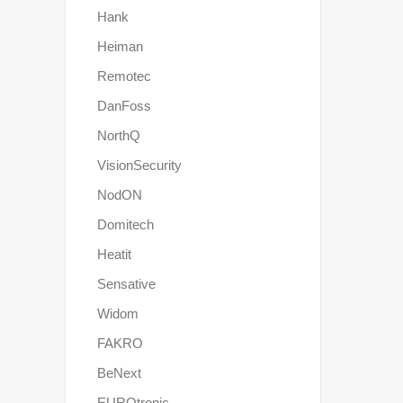
Hank
Heiman
Remotec
DanFoss
NorthQ
VisionSecurity
NodON
Domitech
Heatit
Sensative
Widom
FAKRO
BeNext
EUROtronic