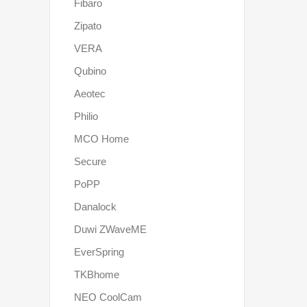
Fibaro
Zipato
VERA
Qubino
Aeotec
Philio
MCO Home
Secure
PoPP
Danalock
Duwi ZWaveME
EverSpring
TKBhome
NEO CoolCam