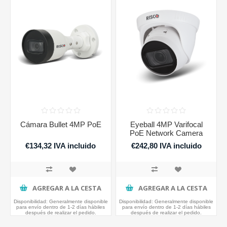
Cámara Bullet 4MP PoE
Eyeball 4MP Varifocal
PoE Network Camera
€134,32 IVA incluido
€242,80 IVA incluido
AGREGAR A LA CESTA
AGREGAR A LA CESTA
Disponibilidad:
Generalmente disponible
Disponibilidad:
Generalmente disponible
para envío dentro de 1-2 días hábiles
para envío dentro de 1-2 días hábiles
después de realizar el pedido.
después de realizar el pedido.