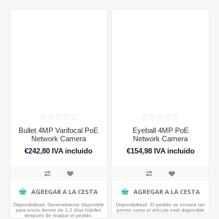
Bullet 4MP Varifocal PoE
Eyeball 4MP PoE
Network Camera
Network Camera
€242,80 IVA incluido
€154,98 IVA incluido
AGREGAR A LA CESTA
AGREGAR A LA CESTA
Disponibilidad:
Generalmente disponible
Disponibilidad:
El pedido se enviará tan
para envío dentro de 1-2 días hábiles
pronto como el artículo esté disponible
después de realizar el pedido.