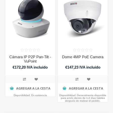
Cámara IP P2P Pan-Tilt -
Dome 4MP PoE Camera
VuPoint
€172,20 IVA incluido
€147,23 IVA incluido
AGREGAR A LA CESTA
AGREGAR A LA CESTA
Disponibilidad:
En existencia
Disponibilidad:
Generalmente disponible
para envío dentro de 1-2 días hábiles
después de realizar el pedido.