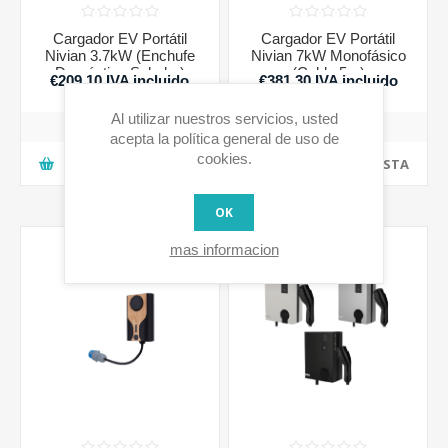
Cargador EV Portátil
Cargador EV Portátil
Nivian 3.7kW (Enchufe
Nivian 7kW Monofásico
Doméstico Schuko)
(Cable 5m)
€209,10 IVA incluido
€381,30 IVA incluido
Al utilizar nuestros servicios, usted
acepta la política general de uso de
cookies.
AGREGAR A LA CESTA
AGREGAR A LA CESTA
OK
mas informacion