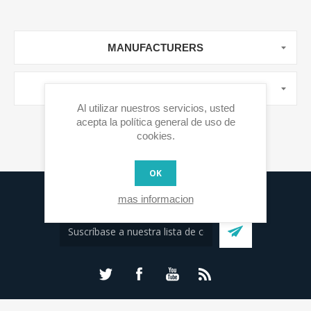
MANUFACTURERS
ETIQUETAS POPULARES
Al utilizar nuestros servicios, usted
acepta la política general de uso de
cookies.
OK
Lista de Correo
mas informacion