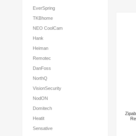
EverSpring
TKBhome
NEO CoolCam
Hank
Heiman
Remotec
DanFoss
NorthQ
VisionSecurity
NodON
Domitech
Zipab
Heatit
Re
Sensative