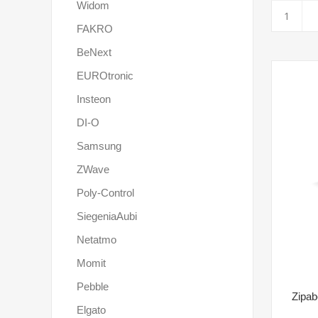
Widom
FAKRO
BeNext
EUROtronic
Insteon
DI-O
Samsung
ZWave
Poly-Control
SiegeniaAubi
Netatmo
Momit
Pebble
Zipab
Elgato