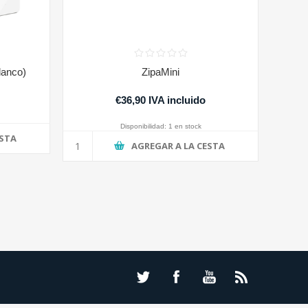
lanco)
ZipaMini
o
€36,90 IVA incluido
Disponibilidad:
1 en stock
ESTA
AGREGAR A LA CESTA