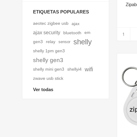
Zipab
ETIQUETAS POPULARES
aeotec zigbee usb
ajax
ajax security
bluetooth
em
shelly
gen3
relay
sensor
shelly 1pm gen3
shelly gen3
wifi
shelly mini gen3
shellyi4
zwave usb stick
Ver todas