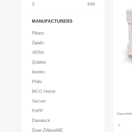
3
649
MANUFACTURERS
Fibaro
Zipato
VERA
Qubino
Aeotec
Philio
MCO Home
Secure
PoPP
Disponibili
Danalock
Duwi ZWaveME