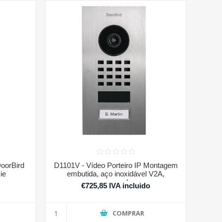
DoorBird
D1101V - Vídeo Porteiro IP Montagem
ie
embutida, aço inoxidável V2A,
escovado
o
€725,85 IVA incluido
COMPRAR