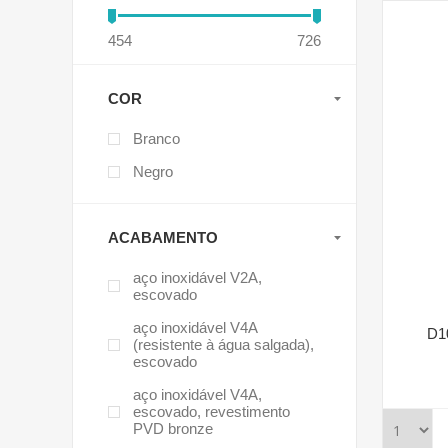
454
726
COR
Branco
Negro
ACABAMENTO
aço inoxidável V2A,
escovado
aço inoxidável V4A
D1
(resistente à água salgada),
escovado
aço inoxidável V4A,
escovado, revestimento
PVD bronze