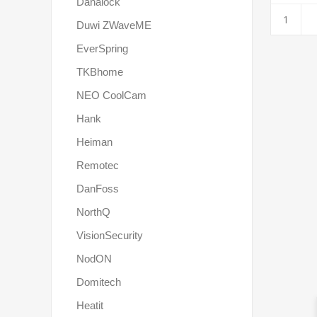
Danalock
Duwi ZWaveME
EverSpring
TKBhome
NEO CoolCam
Hank
Heiman
Remotec
DanFoss
NorthQ
VisionSecurity
NodON
Domitech
Heatit