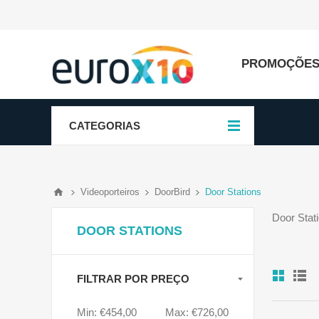
PROMOÇÕE
CATEGORIAS
Videoporteiros
DoorBird
Door Stations
Door Stat
DOOR STATIONS
FILTRAR POR PREÇO
Min:
€454,00
Max:
€726,00