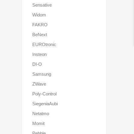
Sensative
Widom
FAKRO
BeNext
EUROtronic
Insteon
DI-O
Samsung
ZWave
Poly-Control
SiegeniaAubi
Netatmo
Momit
Pebble