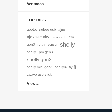
Ver todos
TOP TAGS
aeotec zigbee usb
ajax
ajax security
bluetooth
em
shelly
gen3
relay
sensor
shelly 1pm gen3
shelly gen3
wifi
shelly mini gen3
shellyi4
zwave usb stick
View all