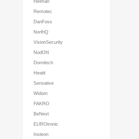
Heiman
Remotec
DanFoss
NorthQ
VisionSecurity
NodON
Domitech
Heatit
Sensative
Widom
FAKRO
BeNext
EUROtronic
Insteon