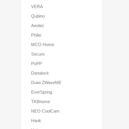
VERA
Qubino
Aeotec
Philio
MCO Home
Secure
PoPP
Danalock
Duwi ZWaveME
EverSpring
TKBhome
NEO CoolCam
Hank