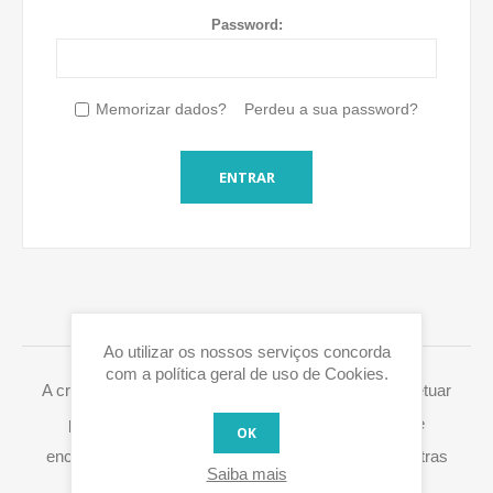
Password:
Memorizar dados?
Perdeu a sua password?
ENTRAR
LOGIN / REGISTO
Ao utilizar os nossos serviços concorda
com a política geral de uso de Cookies.
A criação de uma conta Eurox10.com permite-lhe efetuar
pedidos mais rapidamente, aceder ao histórico de
OK
encomendas e processar de forma fácil RMA's e outras
Saiba mais
ações.