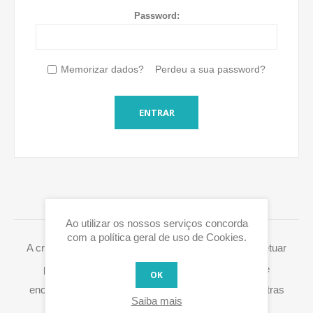
Password:
Memorizar dados?
Perdeu a sua password?
ENTRAR
LOGIN / REGISTO
Ao utilizar os nossos serviços concorda
com a política geral de uso de Cookies.
A criação de uma conta Eurox10.com permite-lhe efetuar
pedidos mais rapidamente, aceder ao histórico de
OK
encomendas e processar de forma fácil RMA's e outras
Saiba mais
ações.