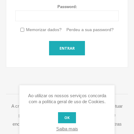
Password:
Memorizar dados?
Perdeu a sua password?
ENTRAR
LOGIN / REGISTO
Ao utilizar os nossos serviços concorda
com a política geral de uso de Cookies.
A criação de uma conta Eurox10.com permite-lhe efetuar
pedidos mais rapidamente, aceder ao histórico de
OK
encomendas e processar de forma fácil RMA's e outras
Saiba mais
ações.