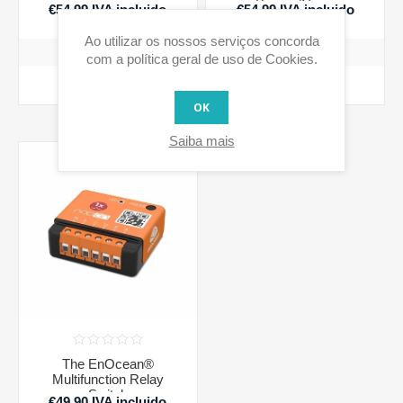
Branco/Cinza
€54,99 IVA incluido
€54,99 IVA incluido
Ao utilizar os nossos serviços concorda
com a política geral de uso de Cookies.
COMPRAR
COMPRAR
OK
Saiba mais
The EnOcean®
Multifunction Relay
Switch
€49,90 IVA incluido