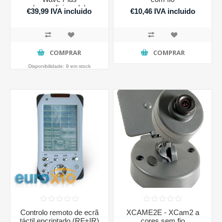
(recondicionado)
€39,99 IVA incluido
€10,46 IVA incluido
COMPRAR
COMPRAR
Disponibilidade:
9 em stock
Controlo remoto de ecrã
XCAME2E - XCam2 a
táctil encriptado (RF+IR)
cores sem fio