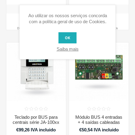
Ao utilizar os nossos serviços concorda
COMPRAR
COMPRAR
com a política geral de uso de Cookies.
Disponibilidade:
1 em stock
Disponibilidade:
1 em stock
OK
Saiba mais
Teclado por BUS para
Módulo BUS 4 entradas
centrais série JA-100xx
+ 4 saídas cableadas
€99,26 IVA incluido
€50,54 IVA incluido