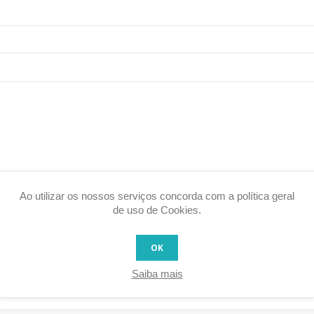
Ao utilizar os nossos serviços concorda com a política geral
Votação:
de uso de Cookies.
Mau
Excelente
OK
ENVIAR OPINIÃO
Saiba mais