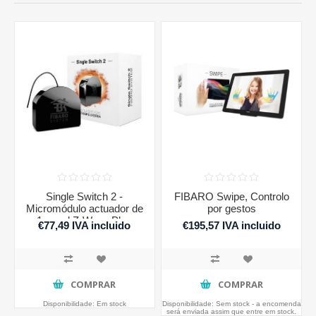
Single Switch 2 -
FIBARO Swipe, Controlo
Micromódulo actuador de
por gestos
1 canal Z-Wave Plus
€77,49 IVA incluido
€195,57 IVA incluido
COMPRAR
COMPRAR
Disponibilidade:
Em stock
Disponibilidade:
Sem stock - a encomenda
será enviada assim que entre em stock.