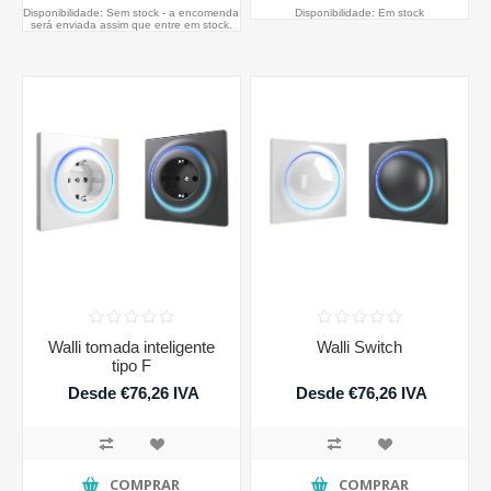
Disponibilidade:
Sem stock - a encomenda
Disponibilidade:
Em stock
será enviada assim que entre em stock.
Walli tomada inteligente
Walli Switch
tipo F
Desde €76,26 IVA
Desde €76,26 IVA
incluido
incluido
COMPRAR
COMPRAR