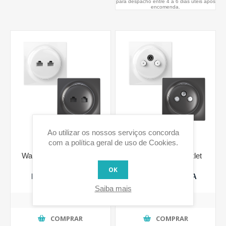
para despacho entre 4 a 6 dias úteis após
encomenda.
Ao utilizar os nossos serviços concorda
com a política geral de uso de Cookies.
Walli Tomada de rede N
Walli N TV-SAT Outlet
OK
Desde €29,52 IVA
Desde €39,36 IVA
incluido
incluido
Saiba mais
COMPRAR
COMPRAR