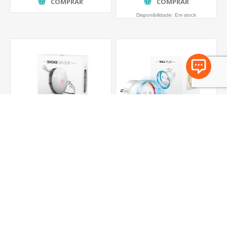
COMPRAR
COMPRAR
Disponibilidade:
Em stock
Sensor de fumo 2 Z-
Tomada Z-Wave Plus
Wave Plus
com Medição de
Consumos - Shucko
€84,87 IVA incluido
€75,03 IVA incluido