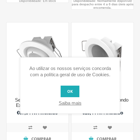
Disponibilidade:
Em stock
Disponibilidade:
Normalmente disponível
para despacho entre 4 a 6 dias úteis após
encomenda.
Ao utilizar os nossos serviços concorda
com a política geral de uso de Cookies.
OK
Sensor de Movimento
Suporte de Teto Redondo
Saiba mais
Exterior com suporte
para Sensor de
magnético e rebordo
Movimento Philio e
€67,64 IVA incluido
€18,44 IVA incluido
redondo Philio
Fibaro
COMPRAR
COMPRAR