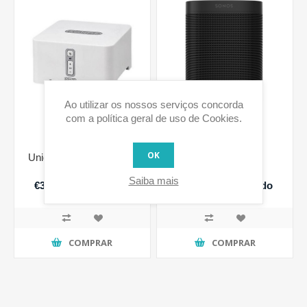
Ao utilizar os nossos serviços concorda
com a política geral de uso de Cookies.
OK
Unidade pré-amplificada
Sonos One
CONNECT
Saiba mais
€393,60 IVA incluido
€229,00 IVA incluido
COMPRAR
COMPRAR