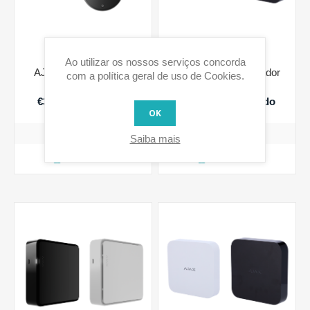
Ao utilizar os nossos serviços concorda
AJ-JUNCTIONBOX -
AJ-NVR108 - Gravador
com a política geral de uso de Cookies.
Caixa de Junção
NVR 8 Canais
€30,70 IVA incluido
€176,21 IVA incluido
OK
Saiba mais
COMPRAR
COMPRAR