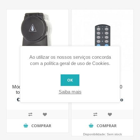
Ao utilizar os nossos serviços concorda
com a política geral de uso de Cookies.
OK
Módulo de aparelho para
Mini Comando X10
Saiba mais
tomada para Exterior
(Tipo G - Shucko)
€15,99 IVA incluido
€32,29 IVA incluido
COMPRAR
COMPRAR
Disponibilidade:
Sem stock