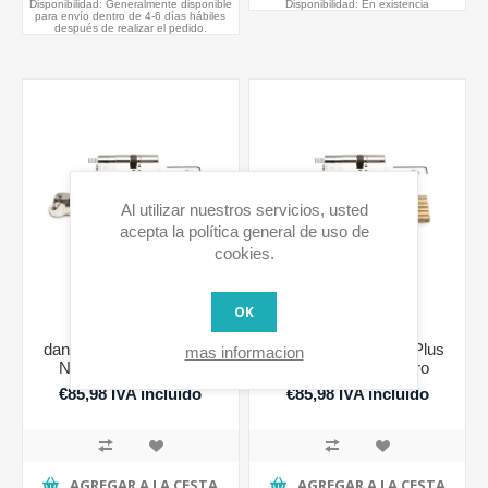
Disponibilidad:
Generalmente disponible
Disponibilidad:
En existencia
para envío dentro de 4-6 días hábiles
después de realizar el pedido.
Al utilizar nuestros servicios, usted
acepta la política general de uso de
cookies.
OK
danalock - LINCE CPlus
danalock - LINCE CPlus
mas informacion
Nickel 35-30 cilindro
Nickel 40-30 cilindro
ajustable
ajustable
€85,98 IVA incluido
€85,98 IVA incluido
AGREGAR A LA CESTA
AGREGAR A LA CESTA