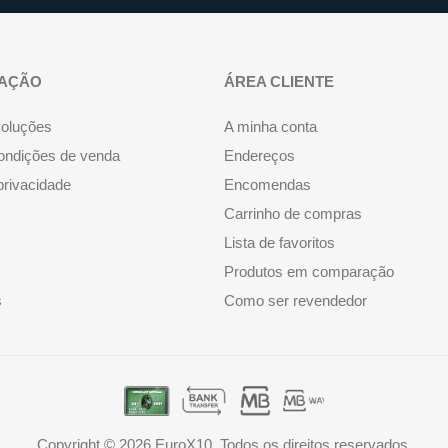
AÇÃO
ÁREA CLIENTE
voluções
A minha conta
ondições de venda
Endereços
 privacidade
Encomendas
Carrinho de compras
Lista de favoritos
Produtos em comparação
s
Como ser revendedor
Copyright © 2026 EuroX10. Todos os direitos reservados.