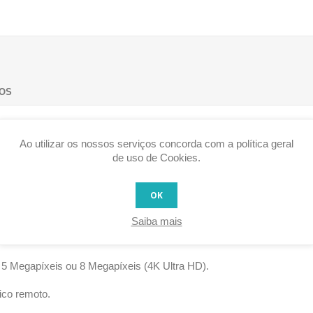
OS
Ao utilizar os nossos serviços concorda com a política geral
ral de alta performance. Desenhada num chassi tubular metálico resis
de uso de Cookies.
otamente através da aplicação, eliminando ajustes físicos morosos.
rtificial. A câmara monitoriza o espaço de forma furtiva usando infra
OK
ranca. Isto gera um forte impacto dissuasor e assegura que a gravaç
Saiba mais
 5 Megapíxeis ou 8 Megapíxeis (4K Ultra HD).
ico remoto.