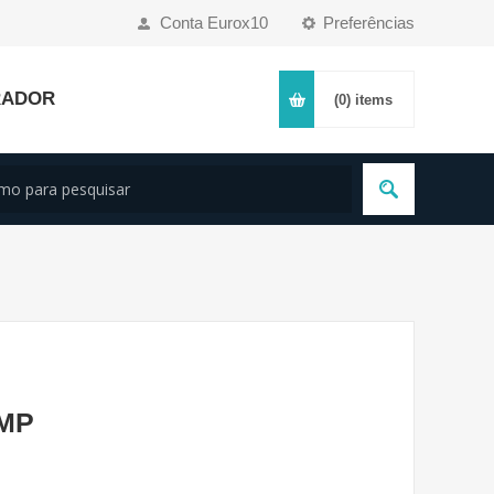
Conta Eurox10
Preferências
RADOR
(0)
items
2MP