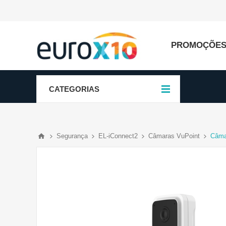
PROMOÇÕE
CATEGORIAS
Segurança
EL-iConnect2
Câmaras VuPoint
Câma