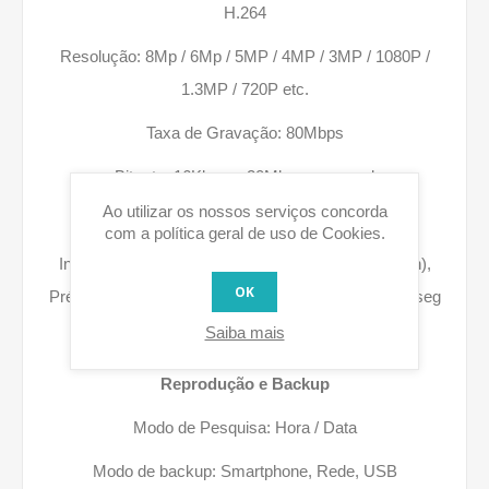
H.264
Resolução: 8Mp / 6Mp / 5MP / 4MP / 3MP / 1080P /
1.3MP / 720P etc.
Taxa de Gravação: 80Mbps
Bit rate: 16Kbps ~ 20Mbps por canal
Ao utilizar os nossos serviços concorda
Modo de Gravação: Contínuo, Movimento
com a política geral de uso de Cookies.
Intervalo de gravação: 1 ~ 120 min (padrão: 60 min),
OK
Pré-gravação: 1 ~ 30 seg, Pós-gravação: 10 ~ 300 seg
Saiba mais
Reprodução e Backup
Modo de Pesquisa: Hora / Data
Modo de backup: Smartphone, Rede, USB