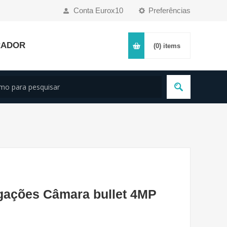
Conta Eurox10
Preferências
RADOR
(0)
items
gações Câmara bullet 4MP