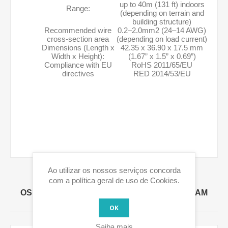
up to 40m (131 ft) indoors
Range:
(depending on terrain and
building structure)
Recommended wire
0.2–2.0mm2 (24–14 AWG)
cross-section area
(depending on load current)
Dimensions (Length x
42.35 x 36.90 x 17.5 mm
Width x Height):
(1.67” x 1.5” x 0.69”)
Compliance with EU
RoHS 2011/65/EU
directives
RED 2014/53/EU
Ao utilizar os nossos serviços concorda
com a política geral de uso de Cookies.
OS NOSSOS CLIENTES TAMBÉM COMPRARAM
ESTES PRODUTOS
OK
Saiba mais