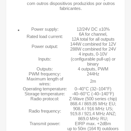
com outros dispositivos produzidos por outros
fabricantes.
Power supply:
12/24V DC ±10%
6A for channel,
Rated load current:
12A total for all outputs
144W combined for 12V
Power output:
288W combined for 24V
4 inputs, 0-10V
Inputs:
(configurable pull-up) or
binary
Outputs:
4 outputs, PWM
PWM frequency:
244Hz
Maximum length of
2m
wires:
Operating temperature:
0–40°C (32–104°F)
Storage temperature:
-40–60°C (-40–140°F)
Radio protocol:
Z-Wave (500 series chip)
868.4 / 869.85 MHz EU;
908.4 / 916 MHz US;
Radio frequency:
919.8 / 921.4 MHz ANZ;
869.0 MHz RU;
Transmit power:
EIRP max. +2dBm
up to 50m (164 ft) outdoors