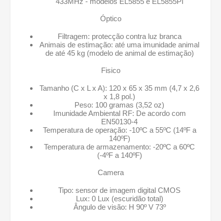
433MHz - modelos EL5855 e EL5855PI
Óptico
Filtragem: protecção contra luz branca
Animais de estimação: até uma imunidade animal
de até 45 kg (modelo de animal de estimação)
Fisico
Tamanho (C x L x A): 120 x 65 x 35 mm (4,7 x 2,6
x 1,8 pol.)
Peso: 100 gramas (3,52 oz)
Imunidade Ambiental RF: De acordo com
EN50130-4
Temperatura de operação: -10ºC a 55ºC (14ºF a
140ºF)
Temperatura de armazenamento: -20ºC a 60ºC
(-4ºF a 140ºF)
Camera
Tipo: sensor de imagem digital CMOS
Lux: 0 Lux (escuridão total)
Ângulo de visão: H 90º V 73º