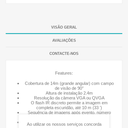
VISÃO GERAL
AVALIAÇÕES
CONTACTE-NOS
Features:
Cobertura de 14m (grande angular) com campo
de visão de 90°
Altura de instalação 2.4m
Resolução da câmera VGA ou QVGA
O flash IR discreto permite a imagem em
completa escuridão, até 10 m (33 ')
Sequência de imagens após evento, número
configurável e fps
Durante o desarmamento, os eventos são
Ao utilizar os nossos serviços concorda
ignorados para economizar bateria e para