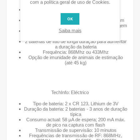
com a política geral de uso de Cookies.
privacidade
Imagens sob demanda iniciadas a partir de
smartphone ou navegador web autorizado
OK
Dois canais de RF com antenas separadas: um
para controlo e outro para transmissão de imagem
Saiba mais
Imagens armazenadas no detector até a
conclusão da transmissão para o painel
2 baterias de lítio de longa duração para aumentar
a duração da bateria
Frequência: 868Mhz ou 433Mhz
Opção de imunidade de animais de estimação
(até 45 kg)
TechInfo: Eléctrico
Tipo de bateria: 2 x CR 123, Lithium de 3V
Duração da bateria: 2 baterias - 3 anos de duração
típica
Consumo actual: 58 µA de espera; 200 mA máx.
de pico na captura com flash
Transmissão de supervisão: 10 minutos
Frequências de transmissão de RF: 868MHz,