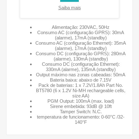
encriptação rádio: SecuriCode™
Saiba mais
Características elétricas
Alimentação: 230VAC, 50Hz
Consumo AC (configuração GPRS): 30mA
(alarme), 17mA (standby)
Consumo AC (configuração Ethernet): 35mA
(alarme), 17mA (standby)
Consumo DC (configuração GPRS): 280mA
(alarme), 130mA (standby)
Consumo DC (configuração Ethernet):
330mA (alarme), 135mA (standby)
Output máximo nas zonas cabeadas: 50mA
Bateria baixa: abaixo de 7.15V
Pack de baterias: 1 x 7.2V/1.8Ah Part No.
BT5780 (6 x 1.2V Ni-MH rechargeable cells,
size AA)
PGM Output: 100mA (max. load)
Sirene embebida: 93dB @ 10ft
Tamper Switch: N.C.
temperatura de funcionamento: 0-60°C /32-
140°F