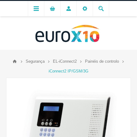
Segurança
EL-iConnect2
Painéis de controlo
iConnect2 IP/GSM/3G