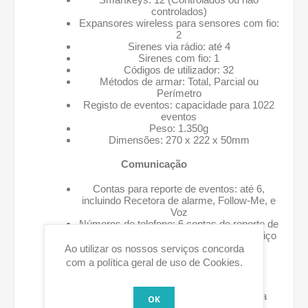
controlados)
Expansores wireless para sensores com fio:
2
Sirenes via rádio: até 4
Sirenes com fio: 1
Códigos de utilizador: 32
Métodos de armar: Total, Parcial ou
Perímetro
Registo de eventos: capacidade para 1022
eventos
Peso: 1.350g
Dimensões: 270 x 222 x 50mm
Comunicação
Contas para reporte de eventos: até 6,
incluindo Recetora de alarme, Follow-Me, e
Voz
Números de telefone: 6 contas de reporte de
eventos, RP Callback, chamada de serviço
Comunicadores: 3G/Ethernet
Ao utilizar os nossos serviços concorda
com a política geral de uso de Cookies.
Recetor Rádio
Tipo: Super-heterodyne, frequência fixa
OK
frequência: 868MHz