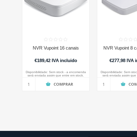
NVR Vupoint 16 canais
NVR Vupoint 8 
€189,42 IVA incluido
€277,98 IVA 
Disponibilidade:
Sem stock - a encomenda
Disponibilidade:
Sem stoc
será enviada assim que entre em stock.
será enviada assim que 
COMPRAR
COM