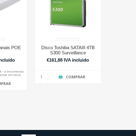
canais POE
Disco Toshiba SATAIII 4TB
S300 Surveillance
incluido
€161,88 IVA incluido
k - a encomenda
entre em stock.
COMPRAR
PRAR