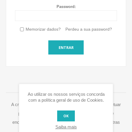
Password:
Memorizar dados?
Perdeu a sua password?
ENTRAR
LOGIN / REGISTO
Ao utilizar os nossos serviços concorda
com a política geral de uso de Cookies.
A criação de uma conta Eurox10.com permite-lhe efetuar
pedidos mais rapidamente, aceder ao histórico de
OK
encomendas e processar de forma fácil RMA's e outras
Saiba mais
ações.