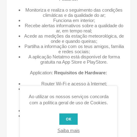
Monitoriza e realiza o seguimento das condições
climáticas e da qualidade do ar;
Funciona em interior;
Recebe alertas informativos sobre a qualidade do
ar, em tempo real;
Acede as medições da estação meteorológica, de
onde e quando queiras;
Partilha a informação com os teus amigos, familia
e redes sociais;
A aplicação Netatmo está disponível de forma
gratuita na App Store e PlayStore.
Application:
Requisitos de Hardware:
Router Wi-Fi e acesso à Internet;
Hotpots públicos não suportados;
Ao utilizar os nossos serviços concorda
Outras funções:
com a política geral de uso de Cookies.
Previsão do tempo para 7-dias detalhada;
Luz indicador de leitura direta de CO2;
OK
Acessível a partir de vários dispositivos:
Saiba mais