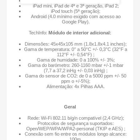
iPhone 5s, 5c, 5, 4s, 4;
iPad mini, iPad de 4ª e 3ª geração, iPad 2;
iPod touch (5ª geração);
Android (4.0 mínimo exigido com acesso ao
Google Play).
TechInfo:
Módulo de interior adicional:
Dimensões: 45x45x105 mm (1.8x1.8x4.1 inches);
Gama de temperatura: 0° a 50°C +/- 0,3°C (32°F a
112°F +/- 0,54°F) ;
Gama de humidade: 0 a 100% +/- 3%;
Gama do barómetro: 260-1160 mbar +/-1 mbar
(7,7 a 37,2 inHg +/- 0,03 inHg) ;
Gama do sensor de CO2: de 0 a 5000 ppm +/- 50
ppm o +/-5%);
Alimentação: 4x Pilhas AAA.
Geral
Rede: Wi-Fi 802.11 b/g/n compatível (2,4 GHz);
Protocolos de segurança suportados:
Open/WEP/WPA/WPA2-personal (TKIP e AES) ;
Conexão sem fio entre os módulos longo alcance:
100m.