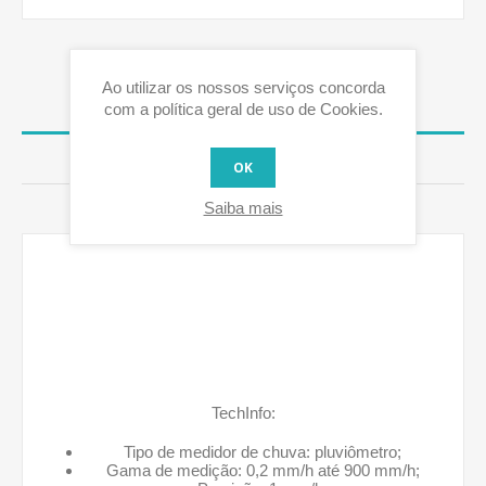
Ao utilizar os nossos serviços concorda
com a política geral de uso de Cookies.
VISÃO GERAL
AVALIAÇÕES
OK
Saiba mais
CONTACTE-NOS
TechInfo:
Tipo de medidor de chuva: pluviômetro;
Gama de medição: 0,2 mm/h até 900 mm/h;