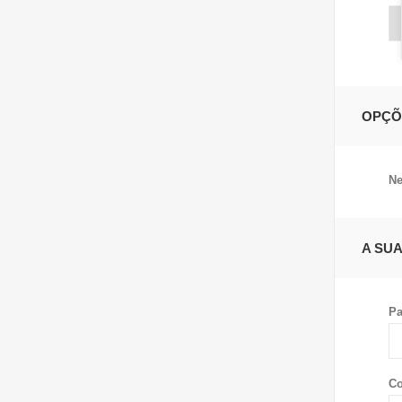
OPÇÕ
Ne
A SU
Pa
Co