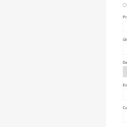
Pr
Úl
Da
Em
Co