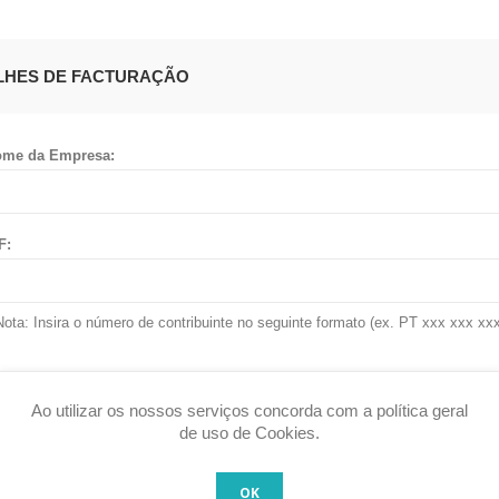
LHES DE FACTURAÇÃO
me da Empresa:
F:
Nota: Insira o número de contribuinte no seguinte formato (ex. PT xxx xxx xxx
Ao utilizar os nossos serviços concorda com a política geral
U ENDEREÇO
de uso de Cookies.
OK
ís: