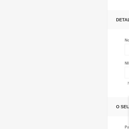
DETA
No
NI
O SE
Pa