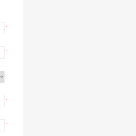
*
*
*
*