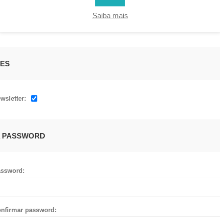
Saiba mais
ES
wsletter:
A PASSWORD
ssword:
nfirmar password: