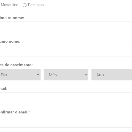
Masculino
Feminino
imeiro nome:
timo nome:
ta de nascimento:
ail:
nfirmar o email: