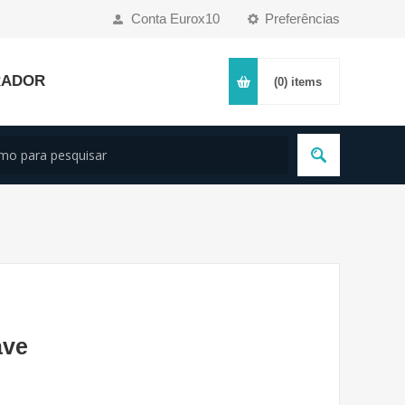
Conta Eurox10
Preferências
RADOR
(0)
items
ave