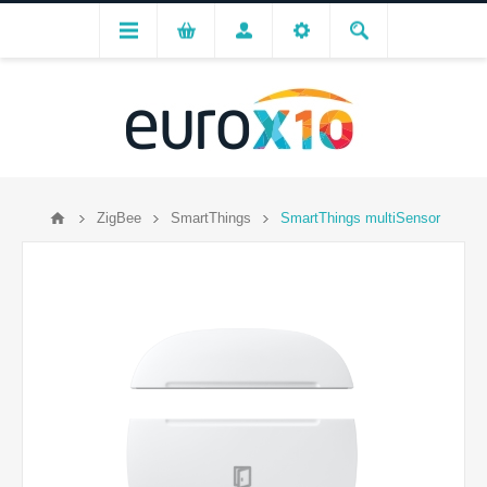
ZigBee
SmartThings
SmartThings multiSensor