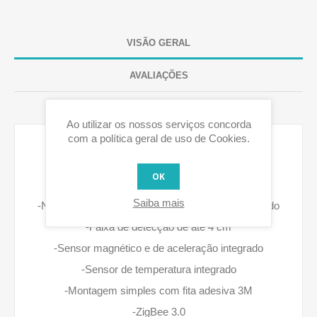
VISÃO GERAL
AVALIAÇÕES
CONTACTE-NOS
Ao utilizar os nossos serviços concorda
com a política geral de uso de Cookies.
Recursos:
OK
-Notificação se portas e janelas forem abertas
Saiba mais
-Notificação em caso de vibração no objeto anexado
-Faixa de detecção de até 4 cm
-Sensor magnético e de aceleração integrado
-Sensor de temperatura integrado
-Montagem simples com fita adesiva 3M
-ZigBee 3.0