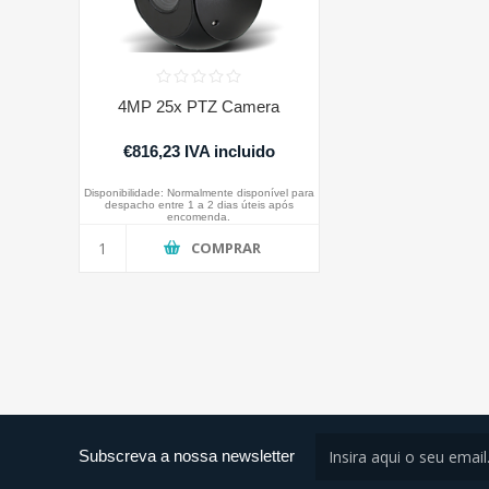
4MP 25x PTZ Camera
€816,23 IVA incluido
Disponibilidade:
Normalmente disponível para
despacho entre 1 a 2 dias úteis após
encomenda.
COMPRAR
Subscreva a nossa newsletter