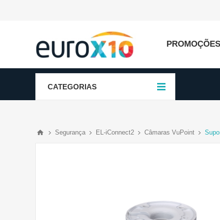
PROMOÇÕE
CATEGORIAS
Segurança
EL-iConnect2
Câmaras VuPoint
Supo