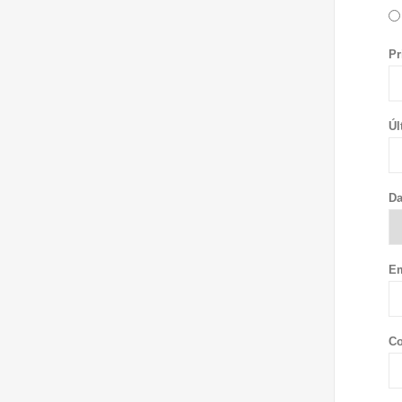
Pr
Úl
Da
Em
Co