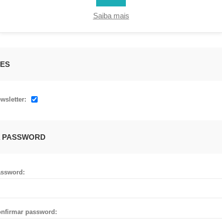
Saiba mais
ES
wsletter:
A PASSWORD
ssword:
nfirmar password: