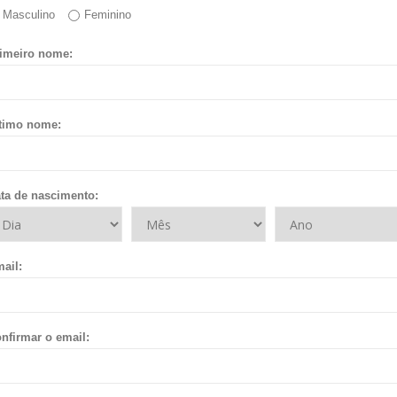
Masculino
Feminino
imeiro nome:
timo nome:
ta de nascimento:
ail:
nfirmar o email: