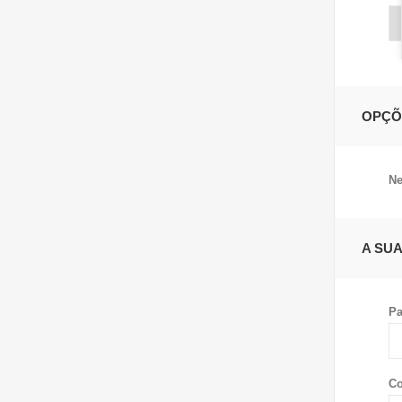
OPÇÕ
Ne
A SU
Pa
Co