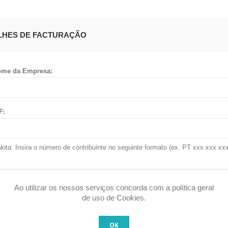
LHES DE FACTURAÇÃO
me da Empresa:
F:
Nota: Insira o número de contribuinte no seguinte formato (ex. PT xxx xxx xxx
Ao utilizar os nossos serviços concorda com a política geral
U ENDEREÇO
de uso de Cookies.
OK
ís: