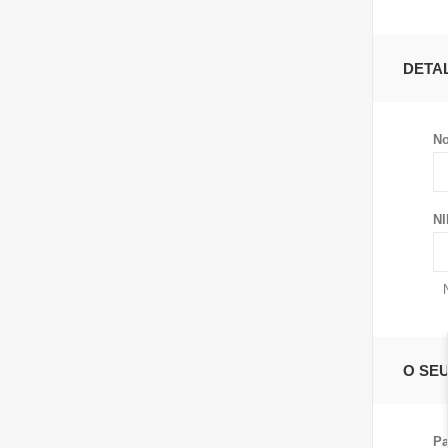
DETA
No
NI
O SE
Pa