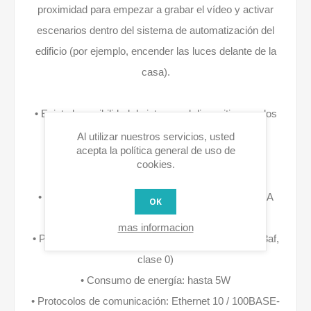
proximidad para empezar a grabar el vídeo y activar
escenarios dentro del sistema de automatización del
edificio (por ejemplo, encender las luces delante de la
casa).
• Existe la posibilidad de integrar el dispositivo con los
sistemas de alarma.
Al utilizar nuestros servicios, usted
acepta la política general de uso de
cookies.
TechInfo: • Alimentación: 12V DC y / o 48V PoE
• Parámetros de suministro de CC: 12V +/- 10%, 1A
OK
LPS
mas informacion
• Parámetros de PoE: (PSE): 36-57V, 350mA (802.3af,
clase 0)
• Consumo de energía: hasta 5W
• Protocolos de comunicación: Ethernet 10 / 100BASE-