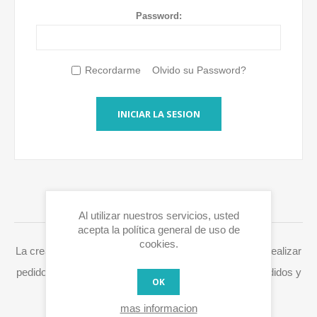
Password:
Recordarme
Olvido su Password?
INICIAR LA SESION
INICIAR SESIÓN / REGISTRARSE
Al utilizar nuestros servicios, usted
acepta la política general de uso de
cookies.
La creación de una cuenta en Eurox10.com le permite realizar
pedidos más rápidamente, acceder a su historial de pedidos y
OK
procesar fácilmente RMAs y otras acciones.
mas informacion