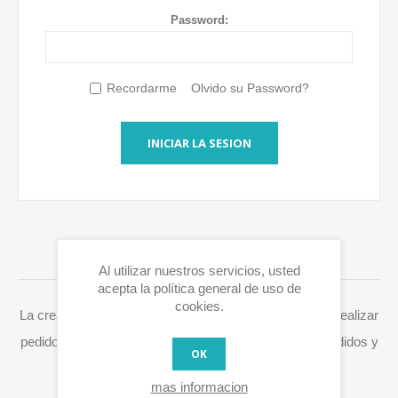
Password:
Recordarme
Olvido su Password?
INICIAR LA SESION
INICIAR SESIÓN / REGISTRARSE
Al utilizar nuestros servicios, usted
acepta la política general de uso de
cookies.
La creación de una cuenta en Eurox10.com le permite realizar
pedidos más rápidamente, acceder a su historial de pedidos y
OK
procesar fácilmente RMAs y otras acciones.
mas informacion