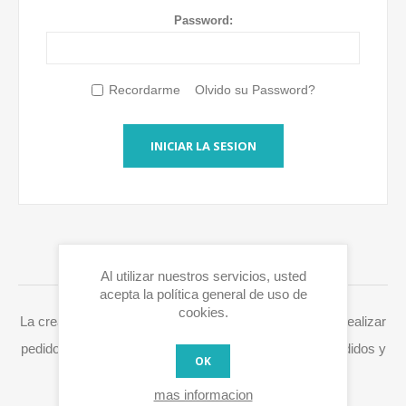
Password:
Recordarme
Olvido su Password?
INICIAR LA SESION
INICIAR SESIÓN / REGISTRARSE
Al utilizar nuestros servicios, usted
acepta la política general de uso de
cookies.
La creación de una cuenta en Eurox10.com le permite realizar
pedidos más rápidamente, acceder a su historial de pedidos y
OK
procesar fácilmente RMAs y otras acciones.
mas informacion